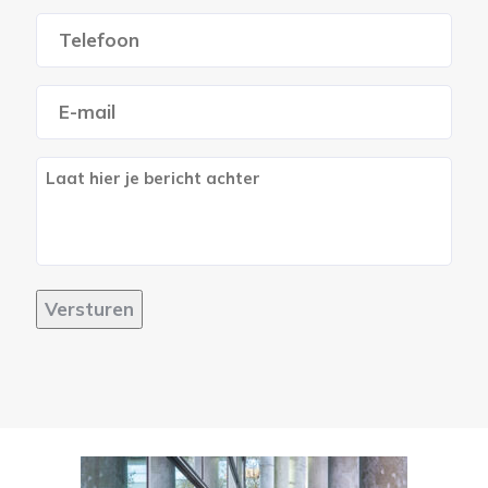
First
Telefoon
*
E-
mailadres
*
Berich
Versturen