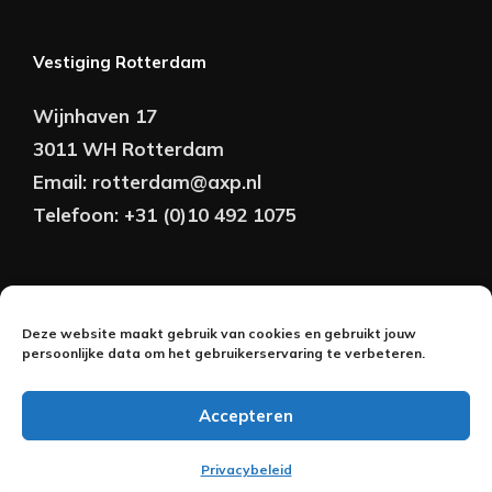
Vestiging Rotterdam
Wijnhaven 17
3011 WH Rotterdam
Email:
rotterdam@axp.nl
Telefoon:
+31 (0)10 492 1075
Copyright © AXP Adviseurs 2026 | Realisatie &
Deze website maakt gebruik van cookies en gebruikt jouw
Onderhoud:
persoonlijke data om het gebruikerservaring te verbeteren.
2BeFresh
Accepteren
Nederlands
(
Dutch
)
English
Privacybeleid