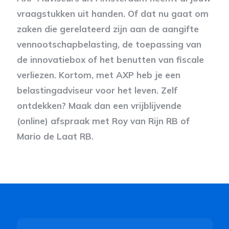
vraagstukken uit handen. Of dat nu gaat om
zaken die gerelateerd zijn aan de aangifte
vennootschapbelasting, de toepassing van
de innovatiebox of het benutten van fiscale
verliezen. Kortom, met AXP heb je een
belastingadviseur voor het leven. Zelf
ontdekken? Maak dan een vrijblijvende
(online) afspraak met Roy van Rijn RB of
Mario de Laat RB.