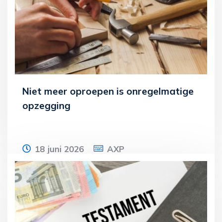
Lees meer
Niet meer oproepen is onregelmatige
opzegging
18 juni 2026
AXP
De beslissing van de werkgever om een
werknemer met een nulurencontract niet
meer op te roepen voor werkzaamheden
moet