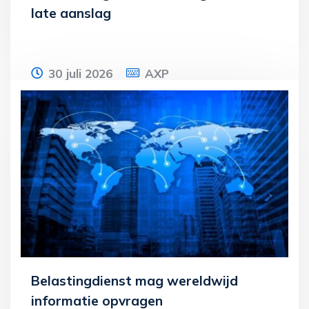
late aanslag
30 juli 2026
AXP
De bevoegdheid om een
navorderingsaanslag op te leggen vervalt
vijf jaar na het ontstaan van de
belastingschuld. Bij
Lees meer
Belastingdienst mag wereldwijd
informatie opvragen