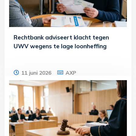
Lees meer
Rechtbank adviseert klacht tegen
UWV wegens te lage loonheffing
11 juni 2026
AXP
Een man ontvangt een aanzienlijke
nabetaling van het UWV. De rechtbank
concludeert dat de man de nabetaling
fiscaal heeft
Lees meer