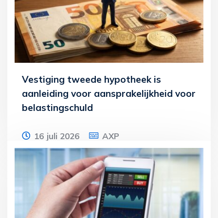
basis van
Lees meer
Vestiging tweede hypotheek is
aanleiding voor aansprakelijkheid voor
belastingschuld
16 juli 2026
AXP
Een holding en haar dga worden
aansprakelijk gesteld voor een btw-schuld
van een dochter-bv van de holding. De
btw-schuld