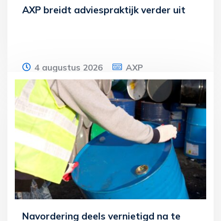
AXP breidt adviespraktijk verder uit
4 augustus 2026
AXP
Onlangs is Roy van Rijn gestart als senior
businessconsultant bij AXP. Roy is
gecertificeerd belastingadviseur (RB) en
Lees meer
Navordering deels vernietigd na te