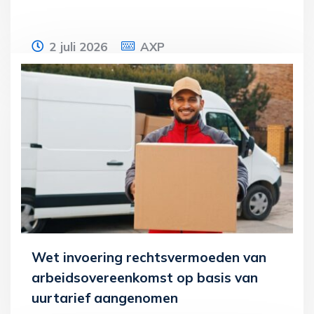
2 juli 2026
AXP
Een ondernemer mag jaarlijks maximaal
20% van de aanschaffings- of
voortbrengingskosten van
bedrijfsmiddelen afschrijven.
Lees meer
Wet invoering rechtsvermoeden van
arbeidsovereenkomst op basis van
uurtarief aangenomen