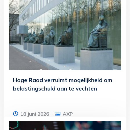
De voorlopige inhoud van het
Belastingplan 2027-pakket geeft een
eerste blik op de aanstaande wijzigingen.
Het pakket
Lees meer
Hoge Raad verruimt mogelijkheid om
belastingschuld aan te vechten
18 juni 2026
AXP
Een adviseur begeleidt de sanering van