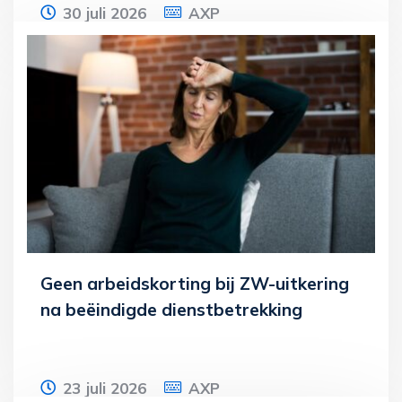
30 juli 2026
AXP
Een dga stelt dat hij vanwege
hartproblemen geen werkzaamheden
voor zijn bv heeft verricht. Daarom zou de
Lees meer
Geen arbeidskorting bij ZW-uitkering
na beëindigde dienstbetrekking
23 juli 2026
AXP