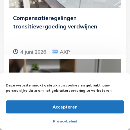
Compensatieregelingen
transitievergoeding verdwijnen
4 juni 2026
AXP
Vanaf 2027 krijgen werkgevers geen geld
meer terug van de overheid voor de
transitievergoeding die ze betalen bij
Deze website maakt gebruik van cookies en gebruikt jouw
persoonlijke data om het gebruikerservaring te verbeteren.
ontslag
Lees meer
Accepteren
Privacybeleid