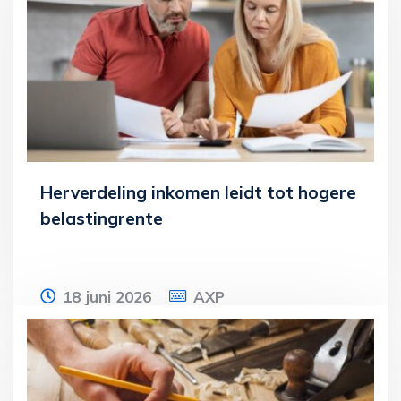
het aankoopbedrag van € 250.000 over.
De
Lees meer
Herverdeling inkomen leidt tot hogere
belastingrente
18 juni 2026
AXP
Een echtpaar vraagt om herverdeling van
de gezamenlijke inkomensbestanddelen
over 2019. De inspecteur legt een