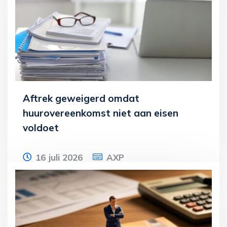
wordt geturboliquideerd en de
onderneming gaat
Lees meer
Aftrek geweigerd omdat
huurovereenkomst niet aan eisen
voldoet
16 juli 2026
AXP
Een ondernemer huurt sinds 2016 een
aantal bedrijfsruimtes in een pand. De
verhuurder brengt btw in rekening op