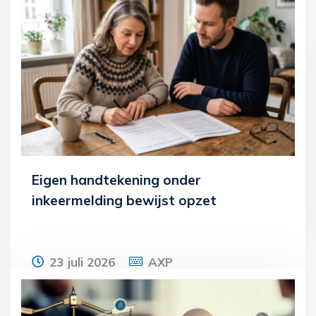
Een dga leent ruim zeven ton van zijn
eigen bv. Het bedrag boven de wettelijke
drempel van € 700.000 wordt belast als
Lees meer
Eigen handtekening onder
inkeermelding bewijst opzet
23 juli 2026
AXP
Een vrouw ondertekent samen met haar