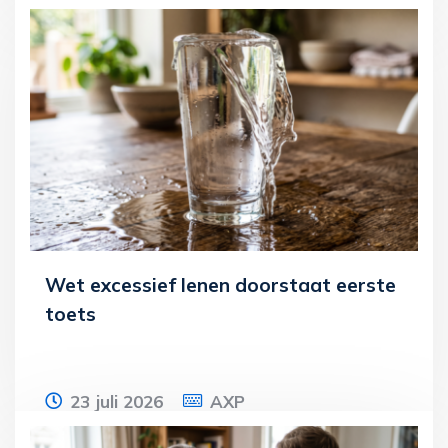
Iemand heeft recht op arbeidskorting als
hij arbeidsinkomen geniet. Sinds 1 januari
2020 telt een Ziektewet-uitkering
Lees meer
Wet excessief lenen doorstaat eerste
toets
23 juli 2026
AXP