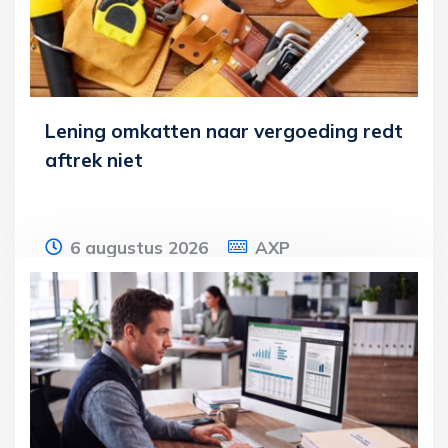
Lees meer
Lening omkatten naar vergoeding redt
aftrek niet
6 augustus 2026
AXP
Een bv drijft een uitzendbureau en een
klussenbedrijf. De enige aandeelhouder is
een vrouw, die samen met haar partner
Lees meer