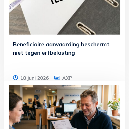
Lees meer
Beneficiaire aanvaarding beschermt
niet tegen erfbelasting
18 juni 2026
AXP
Een vrouw overlijdt in 2022 en laat een
testament na uit 1986. Daarin benoemt zij
haar echtgenoot en dochter tot
erfgenaam,