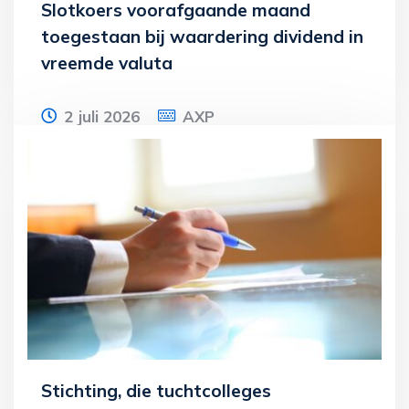
Slotkoers voorafgaande maand
toegestaan bij waardering dividend in
vreemde valuta
2 juli 2026
AXP
Een Nederlandse bv ontvangt dividend van
haar Chinese dochtermaatschappij. Zij
waardeert de dividendvordering in euro’s
Lees meer
Stichting, die tuchtcolleges