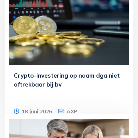
een groep vennootschappen. De
vennootschappen gaan failliet. De curator
stelt de
Lees meer
Crypto-investering op naam dga niet
aftrekbaar bij bv
18 juni 2026
AXP
Een dga sluit een overeenkomst voor de
aankoop van cryptotokens. De bv maakt