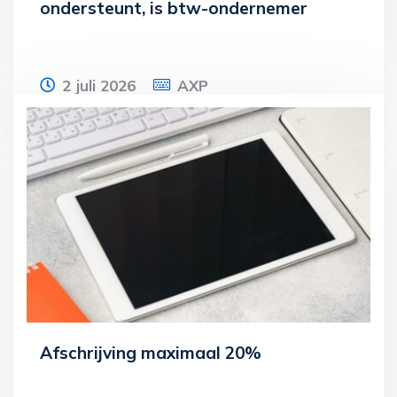
ondersteunt, is btw-ondernemer
2 juli 2026
AXP
Een stichting ondersteunt de
tuchtcolleges voor de advocatuur. De
Nederlandse orde van advocaten (NOvA)
betaalt hiervoor
Lees meer
Afschrijving maximaal 20%