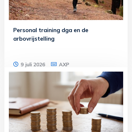
Personal training dga en de
arbovrijstelling
9 juli 2026
AXP
Een bv krijgt een naheffingsaanslag
loonheffingen met belastingrente en een
verzuimboete opgelegd. De inspecteur
corrigeert
Lees meer