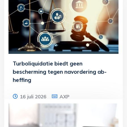
echtgenoot een inkeermelding voor
buitenlands vermogen van ruim twee
miljoen euro.
Lees meer
Turboliquidatie biedt geen
bescherming tegen navordering ab-
heffing
16 juli 2026
AXP
Een vrouw houdt 20% van de certificaten
in een holding. De werkmaatschappij