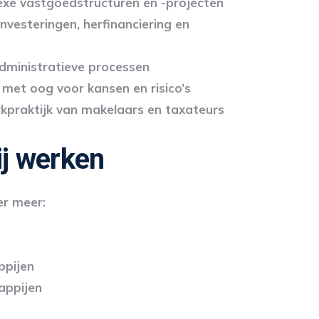
xe vastgoedstructuren en -projecten
investeringen, herfinanciering en
 administratieve processen
 met oog voor kansen en risico’s
kpraktijk van makelaars en taxateurs
ij werken
r meer:
s
ppijen
appijen