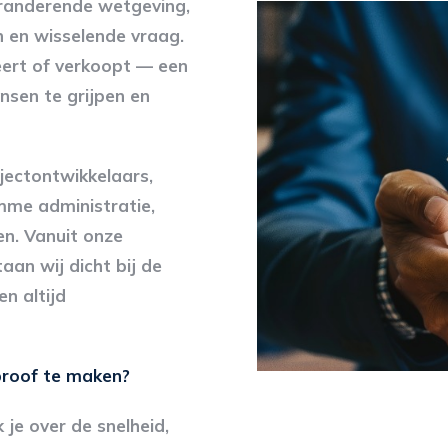
eranderende wetgeving,
 en wisselende vraag.
eert of verkoopt — een
ansen te grijpen en
ectontwikkelaars,
mme administratie,
en. Vanuit onze
an wij dicht bij de
n altijd
proof te maken?
 je over de snelheid,