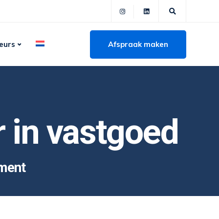
Afspraak maken
eurs
r in vastgoed
ement