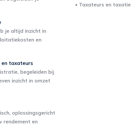
• Taxateurs en taxati
e
e altijd inzicht in
oitatiekosten en
 en taxateurs
tratie, begeleiden bij
even inzicht in omzet
isch, oplossingsgericht
uw rendement en