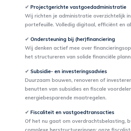
✔
Projectgerichte vastgoedadministratie
Wij richten je administratie overzichtelijk i
portefeuille. Volledig digitaal, efficiënt en alt
✔
Ondersteuning bij (her)financiering
Wij denken actief mee over financieringsopt
het structureren van solide financiële plan
✔
Subsidie- en investeringsadvies
Duurzaam bouwen, renoveren of investeren?
benutten van subsidies en fiscale voordele
energiebesparende maatregelen.
✔
Fiscaliteit en vastgoedtransacties
Of het nu gaat om overdrachtsbelasting, b
complexe herstructureringen: onze fiscalist