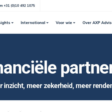
m +31 (0)10 492 1075
sights
International
Voor wie
Over AXP Advis
nanciële partne
 inzicht, meer zekerheid, meer rend