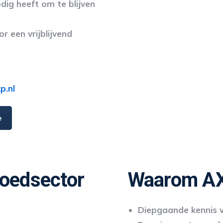
odig heeft om te blijven
 een vrijblijvend
.nl
e
goedsector
Waarom AX
Diepgaande kennis v