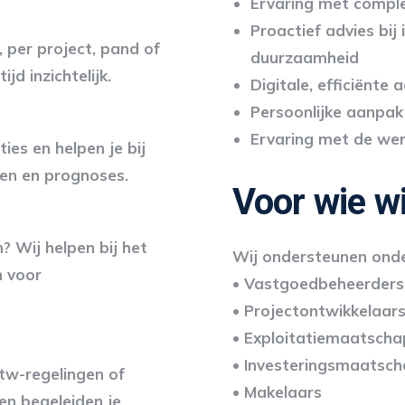
Ervaring met comple
Proactief advies bij 
n, per project, pand of
duurzaamheid
ijd inzichtelijk.
Digitale, efficiënte
Persoonlijke aanpak
Ervaring met de wer
ies en helpen je bij
nen en prognoses.
Voor wie w
 Wij helpen bij het
Wij ondersteunen onde
n voor
• Vastgoedbeheerders
• Projectontwikkelaar
• Exploitatiemaatscha
• Investeringsmaatsch
tw-regelingen of
• Makelaars
en begeleiden je