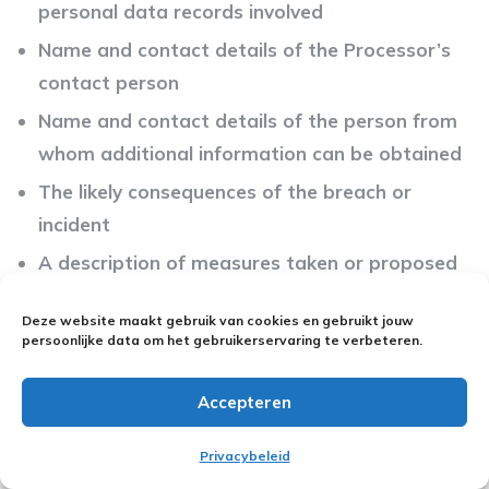
personal data records involved
Name and contact details of the Processor’s
contact person
Name and contact details of the person from
whom additional information can be obtained
The likely consequences of the breach or
incident
A description of measures taken or proposed
to address and prevent future breaches
Deze website maakt gebruik van cookies en gebruikt jouw
persoonlijke data om het gebruikerservaring te verbeteren.
The Processor shall leave the reporting to the
supervisory authority to the Controller.
Accepteren
Liability
Privacybeleid
The parties explicitly agree that the NOAB