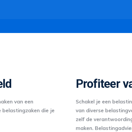
eld
Profiteer v
maken van een
Schakel je een belasti
e belastingzaken die je
van diverse belastingv
zelf de verantwoording
maken. Belastingadvies 