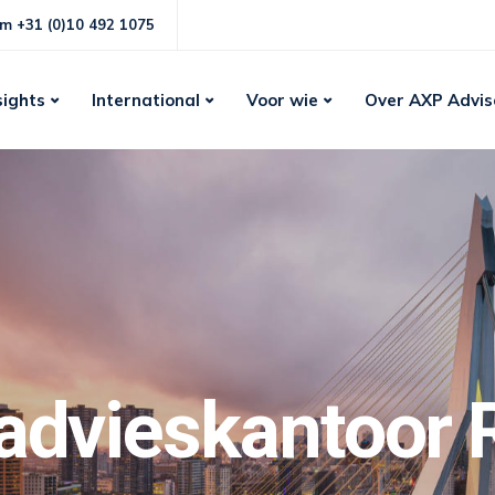
m +31 (0)10 492 1075
sights
International
Voor wie
Over AXP Advis
gadvieskantoor 