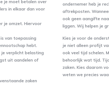
die je moet betalen over
ondernemer heb je rech
ers in elkaar dan voor
aftrekposten. Wanneer j
ook geen aangifte naar 
er je omzet. Hiervoor
liggen. Wij helpen je 
 is van toepassing
Kies je voor de onders
ennootschap hebt.
je niet alleen profijt 
je verplicht belasting
ook veel tijd schelen. M
ngst uit aandelen of
behoorlijk wat tijd. Ti
zaken. Kies daarom voo
weten we precies waar
bovenstaande zaken