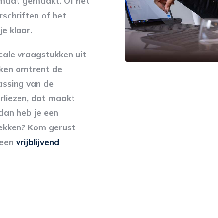
p maat gemaakt. Of het
schriften of het
e klaar.
cale vraagstukken uit
aken omtrent de
assing van de
erliezen, dat maakt
 dan heb je een
dekken? Kom gerust
 een
vrijblijvend