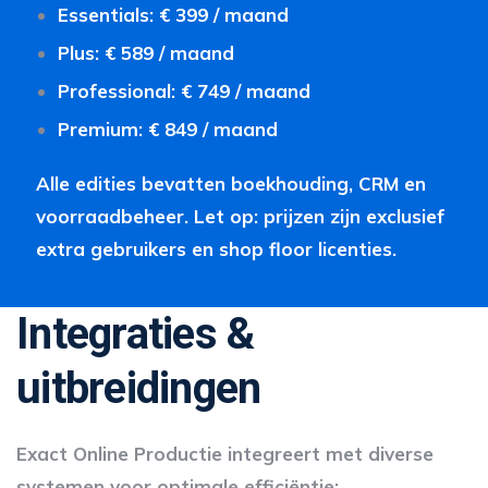
Essentials: € 399 / maand
Plus: € 589 / maand
Professional: € 749 / maand
Premium: € 849 / maand
Alle edities bevatten boekhouding, CRM en
voorraadbeheer. Let op: prijzen zijn exclusief
extra gebruikers en shop floor licenties.
Integraties &
uitbreidingen
Exact Online Productie integreert met diverse
systemen voor optimale efficiëntie: