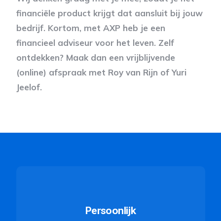
financiële product krijgt dat aansluit bij jouw
bedrijf. Kortom, met AXP heb je een
financieel adviseur voor het leven. Zelf
ontdekken? Maak dan een vrijblijvende
(online) afspraak met Roy van Rijn of Yuri
Jeelof.
Persoonlijk