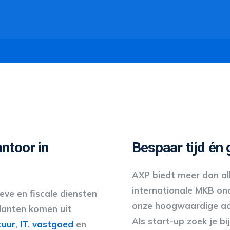
ntoor in
Bespaar tijd én 
AXP biedt meer dan all
internationale MKB on
eve en fiscale diensten
onze hoogwaardige adm
lanten komen uit
Als start-up zoek je bi
tuur
,
IT
,
vastgoed
en