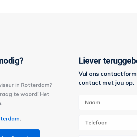
 nodig?
Liever teruggeb
Vul ons contactformu
contact met jou op.
viseur in Rotterdam?
graag te woord! Het
Naam
*
.
Voornaam
tterdam
,
Telefoon
*