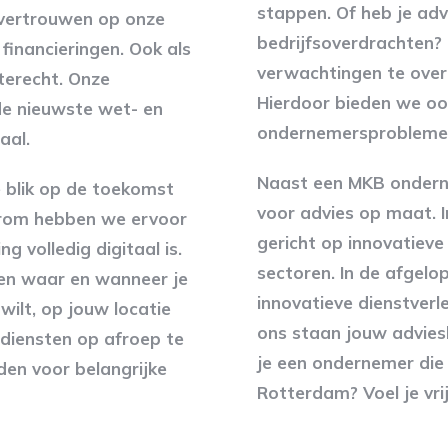
stappen. Of heb je adv
e vertrouwen op onze
bedrijfsoverdrachten
financieringen. Ook als
verwachtingen te overt
 terecht. Onze
Hierdoor bieden we ook
de nieuwste wet- en
ondernemersproblemen, 
aal.
Naast een MKB onderne
e blik op de toekomst
voor advies op maat. 
arom hebben we ervoor
gericht op innovatieve
 volledig digitaal is.
sectoren. In de afgelo
den waar en wanneer je
innovatieve dienstverl
wilt, op jouw locatie
ons staan jouw adviesb
 diensten op afroep te
je een ondernemer die
en voor belangrijke
Rotterdam? Voel je vri