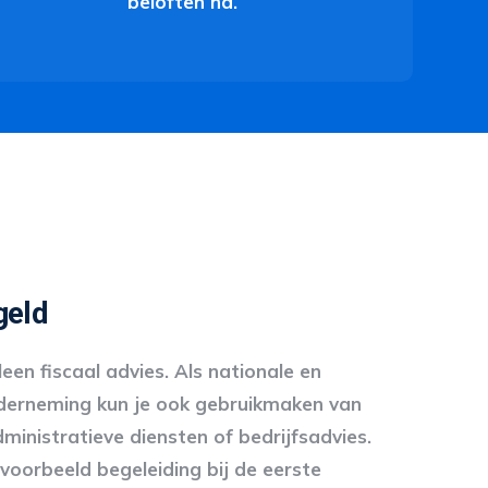
beloften na.
geld
een fiscaal advies. Als nationale en
derneming kun je ook gebruikmaken van
inistratieve diensten of bedrijfsadvies.
jvoorbeeld begeleiding bij de eerste