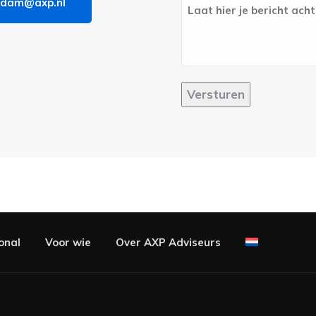
rdam@axp.nl
Bericht
Versturen
onal
Voor wie
Over AXP Adviseurs