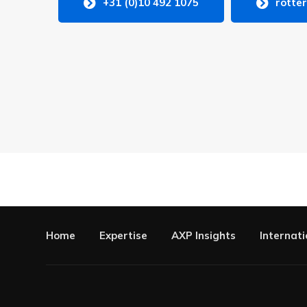
+31 (0)10 492 1075
rotte
Home
Expertise
AXP Insights
Internati