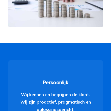
Persoonlijk
Wij kennen en begrijpen de klant.
Wij zijn proactief, pragmatisch en
oplossingsgericht.