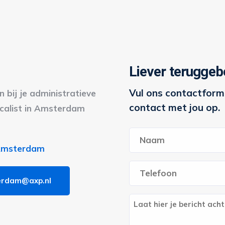
Liever teruggeb
Vul ons contactformu
 bij je administratieve
contact met jou op.
scalist in Amsterdam
Naam
*
 Amsterdam
Voornaam
Telefoon
*
rdam@axp.nl
Berich