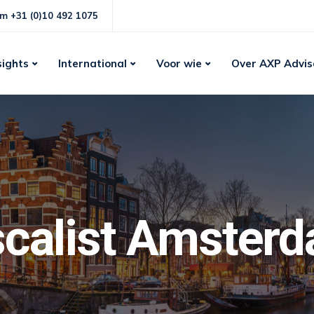
m +31 (0)10 492 1075
sights
International
Voor wie
Over AXP Advis
scalist Amster