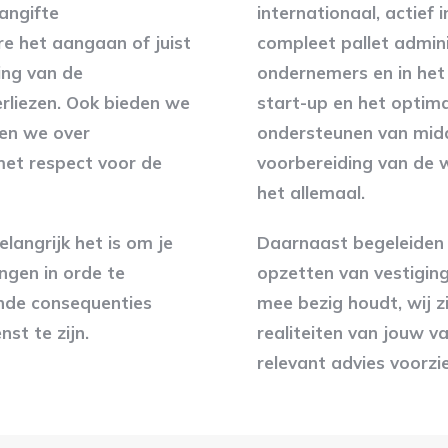
angifte
internationaal, actief
e het aangaan of juist
compleet pallet admini
ing van de
ondernemers en in het
erliezen. Ook bieden we
start-up en het optima
ren we over
ondersteunen van midd
 met respect voor de
voorbereiding van de w
het allemaal.
angrijk het is om je
Daarnaast begeleiden w
ingen in orde te
opzetten van vestiging
ende consequenties
mee bezig houdt, wij z
st te zijn.
realiteiten van jouw v
relevant advies voorzie