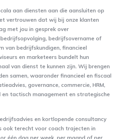
cala aan diensten aan die aansluiten op
t vertrouwen dat wij bij onze klanten
ag met jou in gesprek over
 bedrijfsopvolging, bedrijfsovername of
m van bedrijfskundigen, financieel
viseurs en marketeers bundelt hun
aal van dienst te kunnen zijn. Wij brengen
den samen, waaronder financieel en fiscaal
tieadvies, governance, commercie, HRM,
el en tactisch management en strategische
edrijfsadvies en kortlopende consultancy
ns ook terecht voor coach trajecten in
r één dag per week, per maand of per