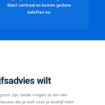
klant centraal en komen gedane
beloften na.
fsadvies wilt
 groot zijn, beide vragen ze om een
euzes die je ooit voor je bedrijf hebt