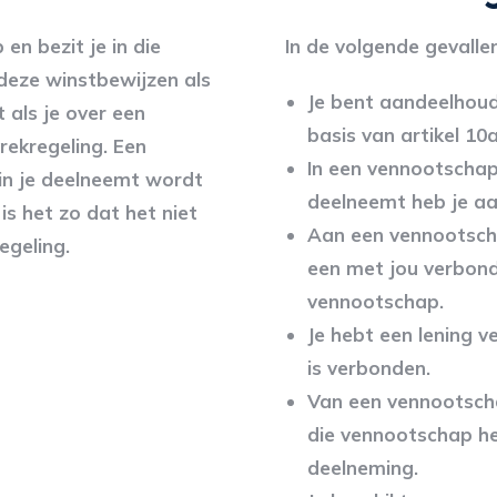
en bezit je in die
In de volgende gevalle
eze winstbewijzen als
Je bent aandeelhou
 als je over een
basis van artikel 10a
ekregeling. Een
In een vennootschap
in je deelneemt wordt
deelneemt heb je aa
s het zo dat het niet
Aan een vennootscha
egeling.
een met jou verbond
vennootschap.
Je hebt een lening 
is verbonden.
Van een vennootscha
die vennootschap he
deelneming.