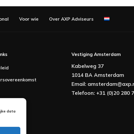
onal
Voor wie
Over AXP Adviseurs
inks
Vestiging Amsterdam
Kabelweg 37
leid
1014 BA Amsterdam
rsovereenkomst
Email:
amsterdam@axp.n
Telefoon:
+31 (0)20 280 
er
ijke data