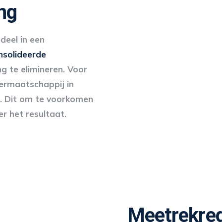
ng
eel in een
nsolideerde
g te elimineren. Voor
rmaatschappij in
g. Dit om te voorkomen
r het resultaat.
Meetrekreg