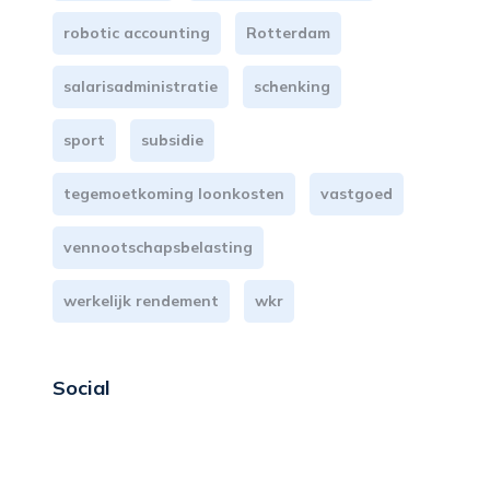
robotic accounting
Rotterdam
salarisadministratie
schenking
sport
subsidie
tegemoetkoming loonkosten
vastgoed
vennootschapsbelasting
werkelijk rendement
wkr
Social