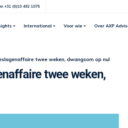
m +31 (0)10 492 1075
sights
International
Voor wie
Over AXP Advis
oeslagenaffaire twee weken, dwangsom op nul
enaffaire twee weken,