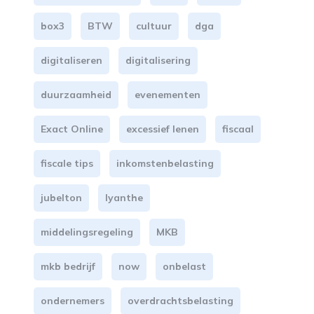
box3
BTW
cultuur
dga
digitaliseren
digitalisering
duurzaamheid
evenementen
Exact Online
excessief lenen
fiscaal
fiscale tips
inkomstenbelasting
jubelton
lyanthe
middelingsregeling
MKB
mkb bedrijf
now
onbelast
ondernemers
overdrachtsbelasting