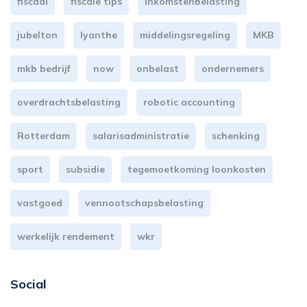
fiscaal
fiscale tips
inkomstenbelasting
jubelton
lyanthe
middelingsregeling
MKB
mkb bedrijf
now
onbelast
ondernemers
overdrachtsbelasting
robotic accounting
Rotterdam
salarisadministratie
schenking
sport
subsidie
tegemoetkoming loonkosten
vastgoed
vennootschapsbelasting
werkelijk rendement
wkr
Social