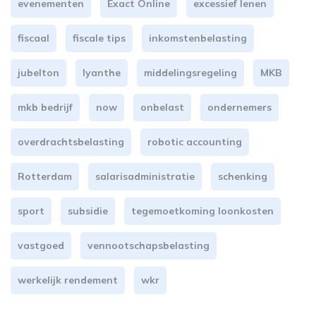
evenementen
Exact Online
excessief lenen
fiscaal
fiscale tips
inkomstenbelasting
jubelton
lyanthe
middelingsregeling
MKB
mkb bedrijf
now
onbelast
ondernemers
overdrachtsbelasting
robotic accounting
Rotterdam
salarisadministratie
schenking
sport
subsidie
tegemoetkoming loonkosten
vastgoed
vennootschapsbelasting
werkelijk rendement
wkr