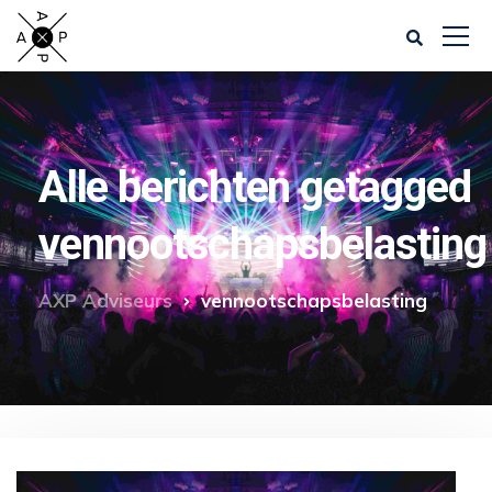
Alle berichten getagged
vennootschapsbelasting
AXP Adviseurs
vennootschapsbelasting