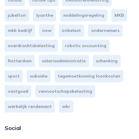
fiscaal
fiscale tips
inkomstenbelasting
jubelton
lyanthe
middelingsregeling
MKB
mkb bedrijf
now
onbelast
ondernemers
overdrachtsbelasting
robotic accounting
Rotterdam
salarisadministratie
schenking
sport
subsidie
tegemoetkoming loonkosten
vastgoed
vennootschapsbelasting
werkelijk rendement
wkr
Social