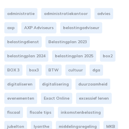
administratie
administratiekantoor
advies
axp
AXP Adviseurs
belastingadviseur
belastingdienst
Belastingplan 2023
belastingplan 2024
belastingplan 2025
box2
BOX 3
box3
BTW
cultuur
dga
digitaliseren
digitalisering
duurzaamheid
evenementen
Exact Online
excessief lenen
fiscaal
fiscale tips
inkomstenbelasting
jubelton
lyanthe
middelingsregeling
MKB