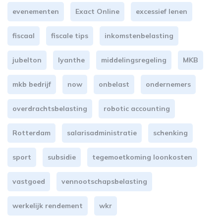
evenementen
Exact Online
excessief lenen
fiscaal
fiscale tips
inkomstenbelasting
jubelton
lyanthe
middelingsregeling
MKB
mkb bedrijf
now
onbelast
ondernemers
overdrachtsbelasting
robotic accounting
Rotterdam
salarisadministratie
schenking
sport
subsidie
tegemoetkoming loonkosten
vastgoed
vennootschapsbelasting
werkelijk rendement
wkr