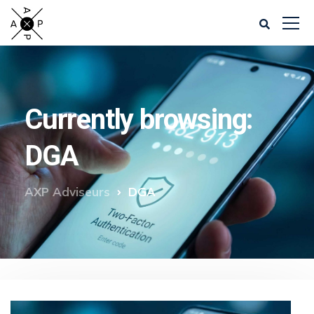
Currently browsing:
DGA
AXP Adviseurs
DGA