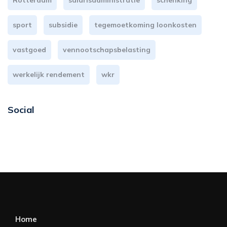
Rotterdam
salarisadministratie
schenking
sport
subsidie
tegemoetkoming loonkosten
vastgoed
vennootschapsbelasting
werkelijk rendement
wkr
Social
Home