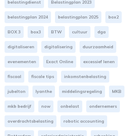
belastingdienst
Belastingplan 2023
belastingplan 2024
belastingplan 2025
box2
BOX 3
box3
BTW
cultuur
dga
digitaliseren
digitalisering
duurzaamheid
evenementen
Exact Online
excessief lenen
fiscaal
fiscale tips
inkomstenbelasting
jubelton
lyanthe
middelingsregeling
MKB
mkb bedrijf
now
onbelast
ondernemers
overdrachtsbelasting
robotic accounting