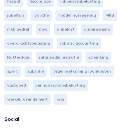
fiscaal
fiscale tips
inkomstenbelasting
jubelton
lyanthe
middelingsregeling
MKB
mkb bedrijf
now
onbelast
ondernemers
overdrachtsbelasting
robotic accounting
Rotterdam
salarisadministratie
schenking
sport
subsidie
tegemoetkoming loonkosten
vastgoed
vennootschapsbelasting
werkelijk rendement
wkr
Social