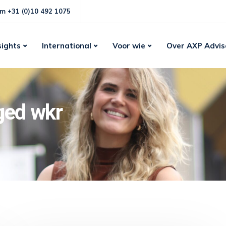
m +31 (0)10 492 1075
sights
International
Voor wie
Over AXP Advis
ged wkr