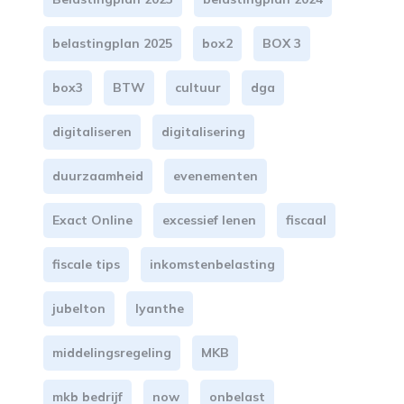
belastingplan 2025
box2
BOX 3
box3
BTW
cultuur
dga
digitaliseren
digitalisering
duurzaamheid
evenementen
Exact Online
excessief lenen
fiscaal
fiscale tips
inkomstenbelasting
jubelton
lyanthe
middelingsregeling
MKB
mkb bedrijf
now
onbelast