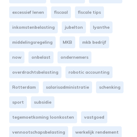
excessief lenen
fiscaal
fiscale tips
inkomstenbelasting
jubelton
lyanthe
middelingsregeling
MKB
mkb bedrijf
now
onbelast
ondernemers
overdrachtsbelasting
robotic accounting
Rotterdam
salarisadministratie
schenking
sport
subsidie
tegemoetkoming loonkosten
vastgoed
vennootschapsbelasting
werkelijk rendement