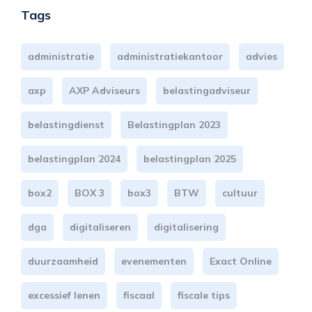
Tags
administratie
administratiekantoor
advies
axp
AXP Adviseurs
belastingadviseur
belastingdienst
Belastingplan 2023
belastingplan 2024
belastingplan 2025
box2
BOX 3
box3
BTW
cultuur
dga
digitaliseren
digitalisering
duurzaamheid
evenementen
Exact Online
excessief lenen
fiscaal
fiscale tips