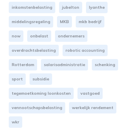
inkomstenbelasting
jubelton
lyanthe
middelingsregeling
MKB
mkb bedrijf
now
onbelast
ondernemers
overdrachtsbelasting
robotic accounting
Rotterdam
salarisadministratie
schenking
sport
subsidie
tegemoetkoming loonkosten
vastgoed
vennootschapsbelasting
werkelijk rendement
wkr