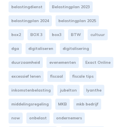
belastingdienst
Belastingplan 2023
belastingplan 2024
belastingplan 2025
box2
BOX 3
box3
BTW
cultuur
dga
digitaliseren
digitalisering
duurzaamheid
evenementen
Exact Online
excessief lenen
fiscaal
fiscale tips
inkomstenbelasting
jubelton
lyanthe
middelingsregeling
MKB
mkb bedrijf
now
onbelast
ondernemers