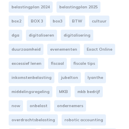
belastingplan 2024
belastingplan 2025
box2
BOX 3
box3
BTW
cultuur
dga
digitaliseren
digitalisering
duurzaamheid
evenementen
Exact Online
excessief lenen
fiscaal
fiscale tips
inkomstenbelasting
jubelton
lyanthe
middelingsregeling
MKB
mkb bedrijf
now
onbelast
ondernemers
overdrachtsbelasting
robotic accounting