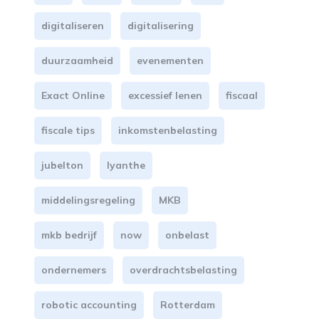
digitaliseren
digitalisering
duurzaamheid
evenementen
Exact Online
excessief lenen
fiscaal
fiscale tips
inkomstenbelasting
jubelton
lyanthe
middelingsregeling
MKB
mkb bedrijf
now
onbelast
ondernemers
overdrachtsbelasting
robotic accounting
Rotterdam