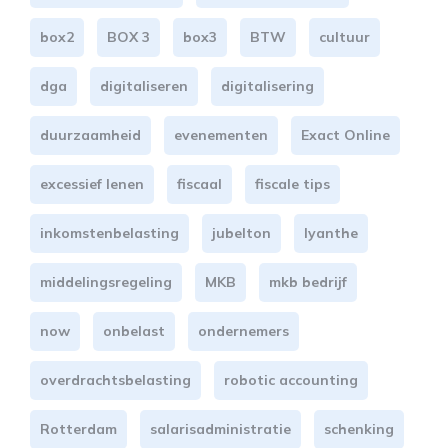
box2
BOX 3
box3
BTW
cultuur
dga
digitaliseren
digitalisering
duurzaamheid
evenementen
Exact Online
excessief lenen
fiscaal
fiscale tips
inkomstenbelasting
jubelton
lyanthe
middelingsregeling
MKB
mkb bedrijf
now
onbelast
ondernemers
overdrachtsbelasting
robotic accounting
Rotterdam
salarisadministratie
schenking