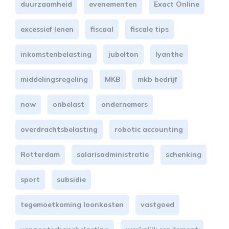
duurzaamheid
evenementen
Exact Online
excessief lenen
fiscaal
fiscale tips
inkomstenbelasting
jubelton
lyanthe
middelingsregeling
MKB
mkb bedrijf
now
onbelast
ondernemers
overdrachtsbelasting
robotic accounting
Rotterdam
salarisadministratie
schenking
sport
subsidie
tegemoetkoming loonkosten
vastgoed