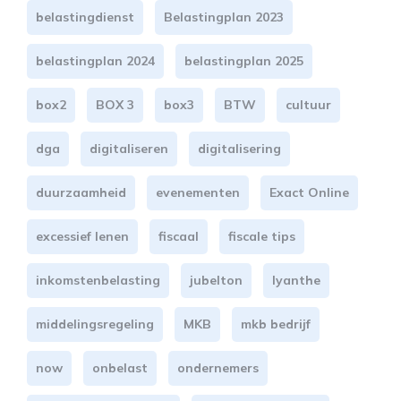
belastingdienst
Belastingplan 2023
belastingplan 2024
belastingplan 2025
box2
BOX 3
box3
BTW
cultuur
dga
digitaliseren
digitalisering
duurzaamheid
evenementen
Exact Online
excessief lenen
fiscaal
fiscale tips
inkomstenbelasting
jubelton
lyanthe
middelingsregeling
MKB
mkb bedrijf
now
onbelast
ondernemers