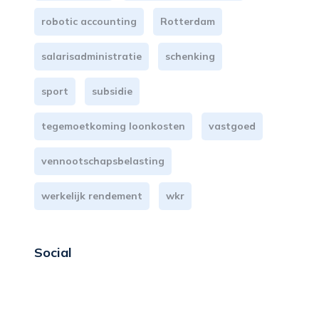
robotic accounting
Rotterdam
salarisadministratie
schenking
sport
subsidie
tegemoetkoming loonkosten
vastgoed
vennootschapsbelasting
werkelijk rendement
wkr
Social