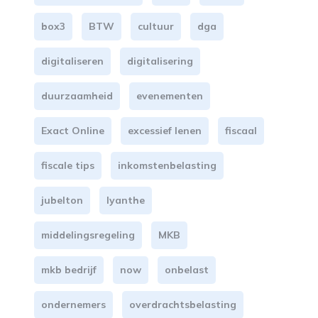
box3
BTW
cultuur
dga
digitaliseren
digitalisering
duurzaamheid
evenementen
Exact Online
excessief lenen
fiscaal
fiscale tips
inkomstenbelasting
jubelton
lyanthe
middelingsregeling
MKB
mkb bedrijf
now
onbelast
ondernemers
overdrachtsbelasting