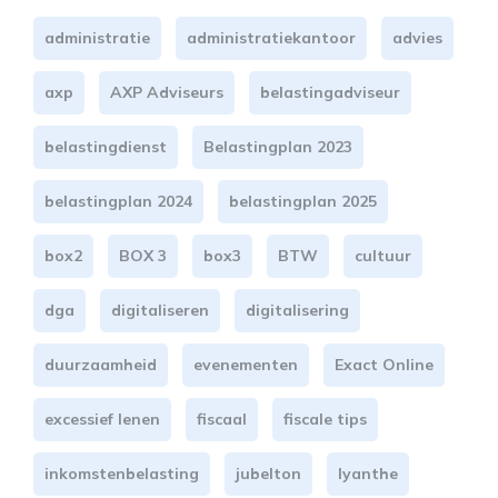
administratie
administratiekantoor
advies
axp
AXP Adviseurs
belastingadviseur
belastingdienst
Belastingplan 2023
belastingplan 2024
belastingplan 2025
box2
BOX 3
box3
BTW
cultuur
dga
digitaliseren
digitalisering
duurzaamheid
evenementen
Exact Online
excessief lenen
fiscaal
fiscale tips
inkomstenbelasting
jubelton
lyanthe