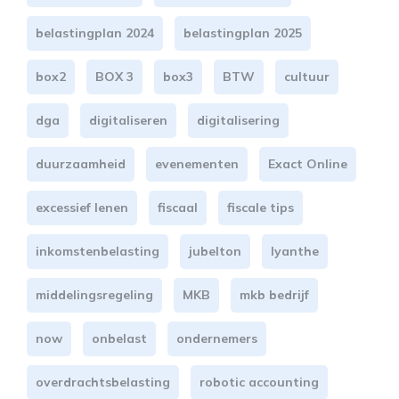
belastingplan 2024
belastingplan 2025
box2
BOX 3
box3
BTW
cultuur
dga
digitaliseren
digitalisering
duurzaamheid
evenementen
Exact Online
excessief lenen
fiscaal
fiscale tips
inkomstenbelasting
jubelton
lyanthe
middelingsregeling
MKB
mkb bedrijf
now
onbelast
ondernemers
overdrachtsbelasting
robotic accounting