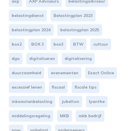
axp
AXP Adviseurs
belastingadviseur
belastingdienst
Belastingplan 2023
belastingplan 2024
belastingplan 2025
box2
BOX 3
box3
BTW
cultuur
dga
digitaliseren
digitalisering
duurzaamheid
evenementen
Exact Online
excessief lenen
fiscaal
fiscale tips
inkomstenbelasting
jubelton
lyanthe
middelingsregeling
MKB
mkb bedrijf
now
onbelast
ondernemers