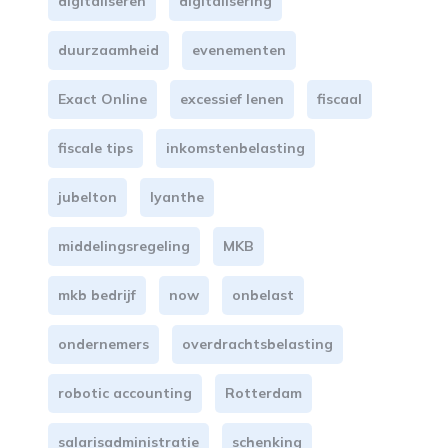
digitaliseren
digitalisering
duurzaamheid
evenementen
Exact Online
excessief lenen
fiscaal
fiscale tips
inkomstenbelasting
jubelton
lyanthe
middelingsregeling
MKB
mkb bedrijf
now
onbelast
ondernemers
overdrachtsbelasting
robotic accounting
Rotterdam
salarisadministratie
schenking