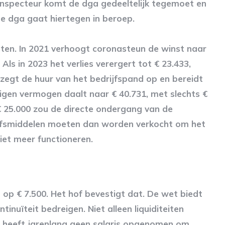
inspecteur komt de dga gedeeltelijk tegemoet en
De dga gaat hiertegen in beroep.
ten. In 2021 verhoogt coronasteun de winst naar
 Als in 2023 het verlies verergert tot € 23.433,
 zegt de huur van het bedrijfspand op en bereidt
eigen vermogen daalt naar € 40.731, met slechts €
 € 25.000 zou de directe ondergang van de
jfsmiddelen moeten dan worden verkocht om het
iet meer functioneren.
t op € 7.500. Het hof bevestigt dat. De wet biedt
ntinuïteit bedreigen. Niet alleen liquiditeiten
dga heeft jarenlang geen salaris opgenomen om