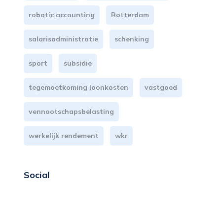
robotic accounting
Rotterdam
salarisadministratie
schenking
sport
subsidie
tegemoetkoming loonkosten
vastgoed
vennootschapsbelasting
werkelijk rendement
wkr
Social