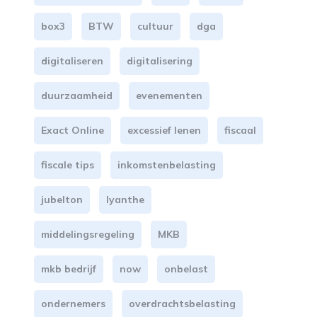
box3
BTW
cultuur
dga
digitaliseren
digitalisering
duurzaamheid
evenementen
Exact Online
excessief lenen
fiscaal
fiscale tips
inkomstenbelasting
jubelton
lyanthe
middelingsregeling
MKB
mkb bedrijf
now
onbelast
ondernemers
overdrachtsbelasting