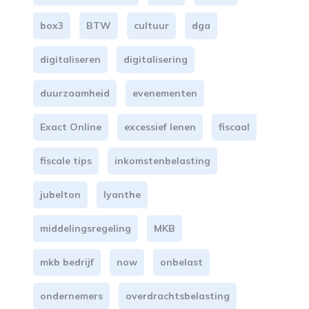
box3
BTW
cultuur
dga
digitaliseren
digitalisering
duurzaamheid
evenementen
Exact Online
excessief lenen
fiscaal
fiscale tips
inkomstenbelasting
jubelton
lyanthe
middelingsregeling
MKB
mkb bedrijf
now
onbelast
ondernemers
overdrachtsbelasting