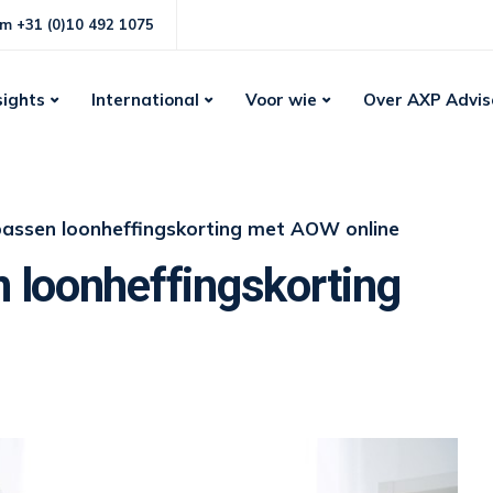
m +31 (0)10 492 1075
sights
International
Voor wie
Over AXP Advis
passen loonheffingskorting met AOW online
 loonheffingskorting