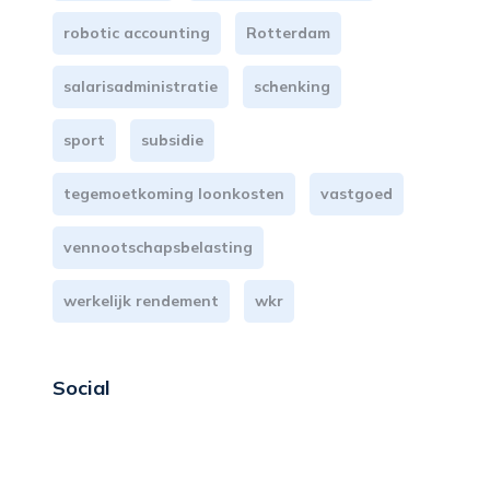
robotic accounting
Rotterdam
salarisadministratie
schenking
sport
subsidie
tegemoetkoming loonkosten
vastgoed
vennootschapsbelasting
werkelijk rendement
wkr
Social