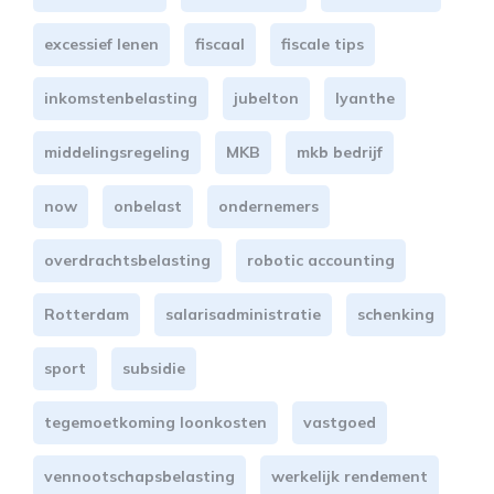
excessief lenen
fiscaal
fiscale tips
inkomstenbelasting
jubelton
lyanthe
middelingsregeling
MKB
mkb bedrijf
now
onbelast
ondernemers
overdrachtsbelasting
robotic accounting
Rotterdam
salarisadministratie
schenking
sport
subsidie
tegemoetkoming loonkosten
vastgoed
vennootschapsbelasting
werkelijk rendement