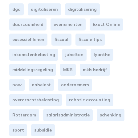
dga
digitaliseren
digitalisering
duurzaamheid
evenementen
Exact Online
excessief lenen
fiscaal
fiscale tips
inkomstenbelasting
jubelton
lyanthe
middelingsregeling
MKB
mkb bedrijf
now
onbelast
ondernemers
overdrachtsbelasting
robotic accounting
Rotterdam
salarisadministratie
schenking
sport
subsidie