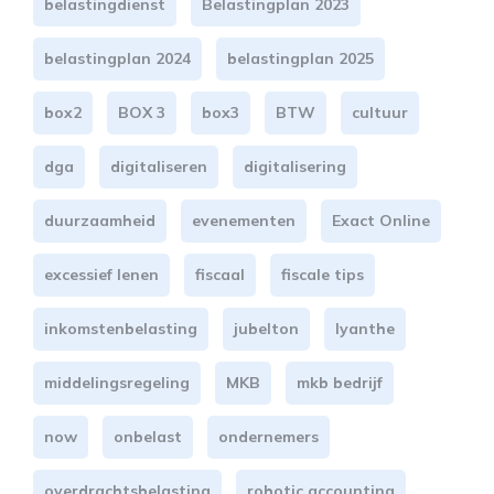
belastingdienst
Belastingplan 2023
belastingplan 2024
belastingplan 2025
box2
BOX 3
box3
BTW
cultuur
dga
digitaliseren
digitalisering
duurzaamheid
evenementen
Exact Online
excessief lenen
fiscaal
fiscale tips
inkomstenbelasting
jubelton
lyanthe
middelingsregeling
MKB
mkb bedrijf
now
onbelast
ondernemers
overdrachtsbelasting
robotic accounting