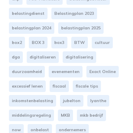
belastingdienst
Belastingplan 2023
belastingplan 2024
belastingplan 2025
box2
BOX 3
box3
BTW
cultuur
dga
digitaliseren
digitalisering
duurzaamheid
evenementen
Exact Online
excessief lenen
fiscaal
fiscale tips
inkomstenbelasting
jubelton
lyanthe
middelingsregeling
MKB
mkb bedrijf
now
onbelast
ondernemers