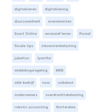
digitaliseren
digitalisering
duurzaamheid
evenementen
Exact Online
excessief lenen
fiscaal
fiscale tips
inkomstenbelasting
jubelton
lyanthe
middelingsregeling
MKB
mkb bedrijf
now
onbelast
ondernemers
overdrachtsbelasting
robotic accounting
Rotterdam