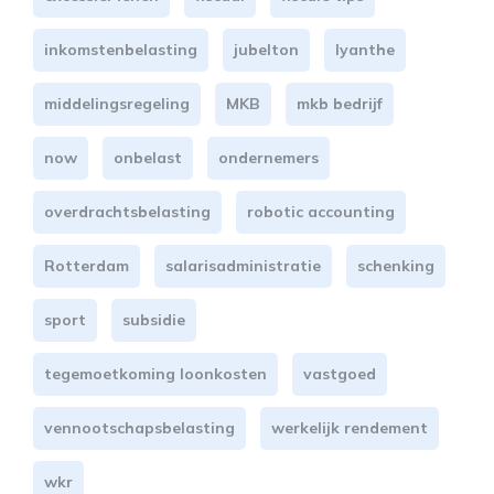
inkomstenbelasting
jubelton
lyanthe
middelingsregeling
MKB
mkb bedrijf
now
onbelast
ondernemers
overdrachtsbelasting
robotic accounting
Rotterdam
salarisadministratie
schenking
sport
subsidie
tegemoetkoming loonkosten
vastgoed
vennootschapsbelasting
werkelijk rendement
wkr