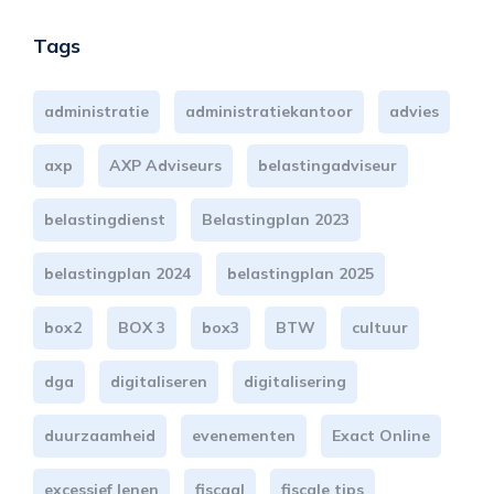
Tags
administratie
administratiekantoor
advies
axp
AXP Adviseurs
belastingadviseur
belastingdienst
Belastingplan 2023
belastingplan 2024
belastingplan 2025
box2
BOX 3
box3
BTW
cultuur
dga
digitaliseren
digitalisering
duurzaamheid
evenementen
Exact Online
excessief lenen
fiscaal
fiscale tips