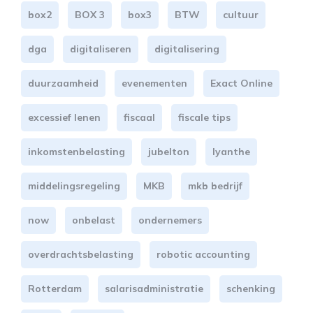
box2
BOX 3
box3
BTW
cultuur
dga
digitaliseren
digitalisering
duurzaamheid
evenementen
Exact Online
excessief lenen
fiscaal
fiscale tips
inkomstenbelasting
jubelton
lyanthe
middelingsregeling
MKB
mkb bedrijf
now
onbelast
ondernemers
overdrachtsbelasting
robotic accounting
Rotterdam
salarisadministratie
schenking