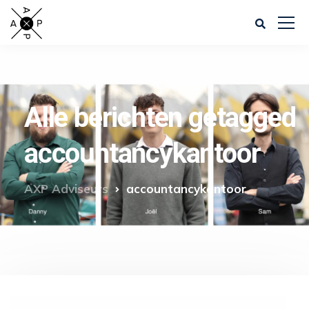
Alle berichten getagged
accountancykantoor
AXP Adviseurs
accountancykantoor