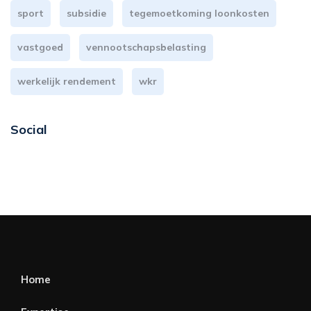
sport
subsidie
tegemoetkoming loonkosten
vastgoed
vennootschapsbelasting
werkelijk rendement
wkr
Social
Home