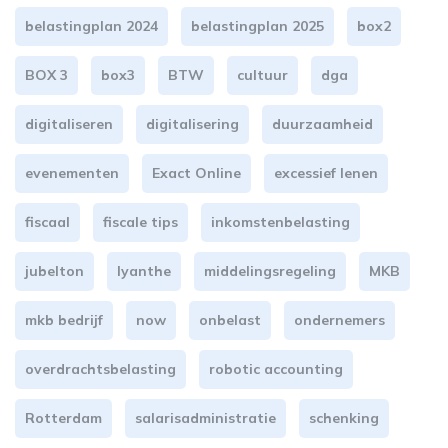
belastingplan 2024
belastingplan 2025
box2
BOX 3
box3
BTW
cultuur
dga
digitaliseren
digitalisering
duurzaamheid
evenementen
Exact Online
excessief lenen
fiscaal
fiscale tips
inkomstenbelasting
jubelton
lyanthe
middelingsregeling
MKB
mkb bedrijf
now
onbelast
ondernemers
overdrachtsbelasting
robotic accounting
Rotterdam
salarisadministratie
schenking