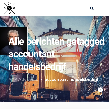
Alle berichten getagged
accountant
handelsbedrijf
AXP Adviseurs
accountant handelsbedrijf