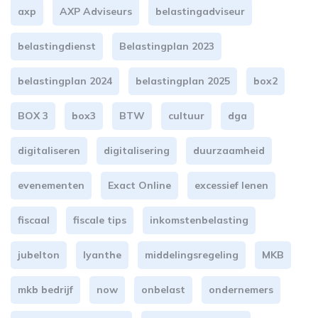
axp
AXP Adviseurs
belastingadviseur
belastingdienst
Belastingplan 2023
belastingplan 2024
belastingplan 2025
box2
BOX 3
box3
BTW
cultuur
dga
digitaliseren
digitalisering
duurzaamheid
evenementen
Exact Online
excessief lenen
fiscaal
fiscale tips
inkomstenbelasting
jubelton
lyanthe
middelingsregeling
MKB
mkb bedrijf
now
onbelast
ondernemers