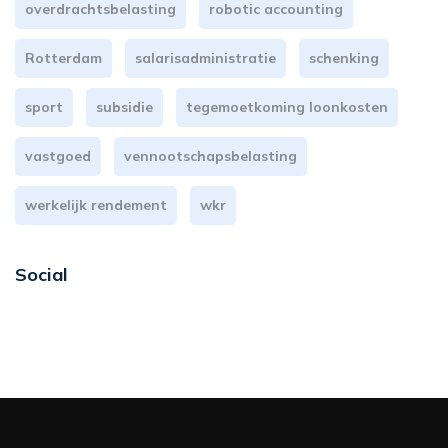
overdrachtsbelasting
robotic accounting
Rotterdam
salarisadministratie
schenking
sport
subsidie
tegemoetkoming loonkosten
vastgoed
vennootschapsbelasting
werkelijk rendement
wkr
Social