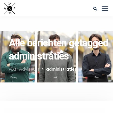
Alle berichten getagged
administraties
AXP Adviseurs
administraties