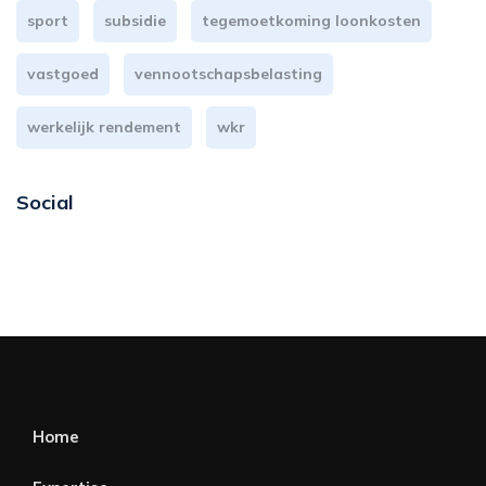
sport
subsidie
tegemoetkoming loonkosten
vastgoed
vennootschapsbelasting
werkelijk rendement
wkr
Social
Home