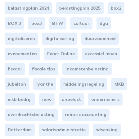
belastingplan 2024
belastingplan 2025
box2
BOX 3
box3
BTW
cultuur
dga
digitaliseren
digitalisering
duurzaamheid
evenementen
Exact Online
excessief lenen
fiscaal
fiscale tips
inkomstenbelasting
jubelton
lyanthe
middelingsregeling
MKB
mkb bedrijf
now
onbelast
ondernemers
overdrachtsbelasting
robotic accounting
Rotterdam
salarisadministratie
schenking