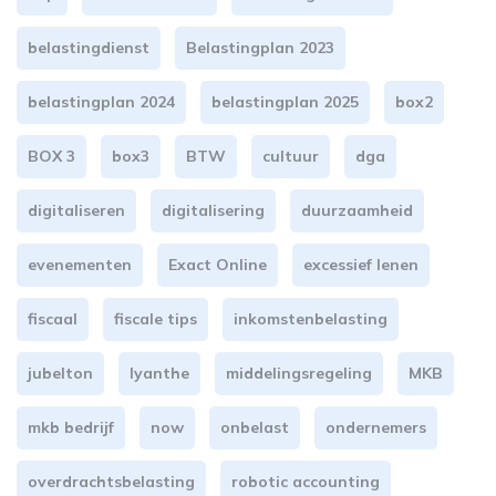
belastingdienst
Belastingplan 2023
belastingplan 2024
belastingplan 2025
box2
BOX 3
box3
BTW
cultuur
dga
digitaliseren
digitalisering
duurzaamheid
evenementen
Exact Online
excessief lenen
fiscaal
fiscale tips
inkomstenbelasting
jubelton
lyanthe
middelingsregeling
MKB
mkb bedrijf
now
onbelast
ondernemers
overdrachtsbelasting
robotic accounting