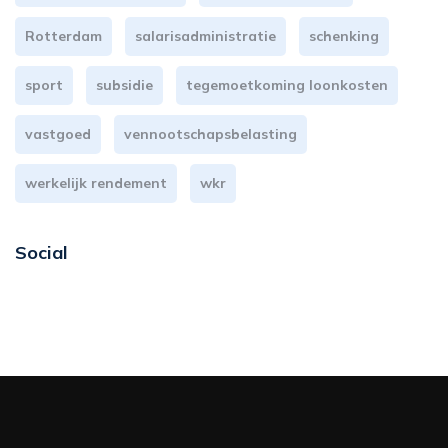
Rotterdam
salarisadministratie
schenking
sport
subsidie
tegemoetkoming loonkosten
vastgoed
vennootschapsbelasting
werkelijk rendement
wkr
Social