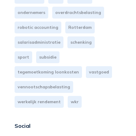
ondernemers
overdrachtsbelasting
robotic accounting
Rotterdam
salarisadministratie
schenking
sport
subsidie
tegemoetkoming loonkosten
vastgoed
vennootschapsbelasting
werkelijk rendement
wkr
Social