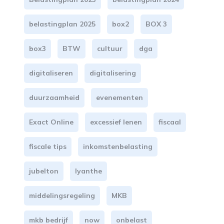
belastingplan 2025
box2
BOX 3
box3
BTW
cultuur
dga
digitaliseren
digitalisering
duurzaamheid
evenementen
Exact Online
excessief lenen
fiscaal
fiscale tips
inkomstenbelasting
jubelton
lyanthe
middelingsregeling
MKB
mkb bedrijf
now
onbelast