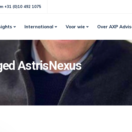
m +31 (0)10 492 1075
sights
International
Voor wie
Over AXP Advis
gged AstrisNexus