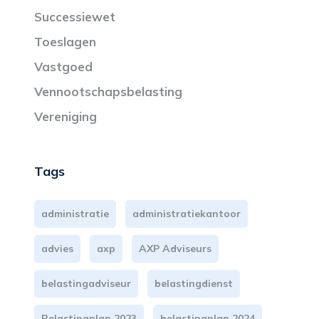
Successiewet
Toeslagen
Vastgoed
Vennootschapsbelasting
Vereniging
Tags
administratie
administratiekantoor
advies
axp
AXP Adviseurs
belastingadviseur
belastingdienst
Belastingplan 2023
belastingplan 2024