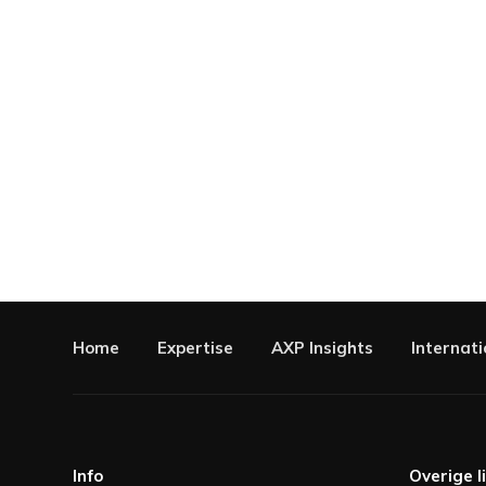
Home
Expertise
AXP Insights
Internati
Info
Overige l