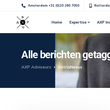
Amsterdam +31 (0)20 280 7050
Rotterda
Home
Expertise
AXP In
Alle berichten geta
AXP Adviseurs
AstrisNexus