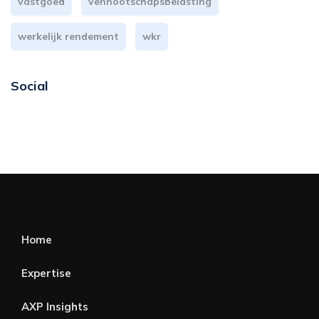
vastgoed
vennootschapsbelasting
werkelijk rendement
wkr
Social
Home
Expertise
AXP Insights