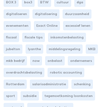
BOX 3
box3
BTW
cultuur
dga
digitaliseren
digitalisering
duurzaamheid
evenementen
Exact Online
excessief lenen
fiscaal
fiscale tips
inkomstenbelasting
jubelton
lyanthe
middelingsregeling
MKB
mkb bedrijf
now
onbelast
ondernemers
overdrachtsbelasting
robotic accounting
Rotterdam
salarisadministratie
schenking
sport
subsidie
tegemoetkoming loonkosten